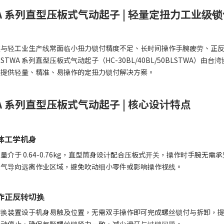
A 系列直型压板式气动起子 | 轻量定扭力工业级
装与轻工业生产线常面临小扭力锁付精度不足、长时间操作手腕疲劳、正
STWA 系列直型压板式气动起子（HC-30BL/40BL/50BLSTWA
户提供轻量、精准、易操作的定扭力锁付解决方案。
WA 系列直型压板式气动起子
|
核心设计特点
体工学机身
量介于 0.64-0.76kg，直型筒身设计配合压板式开关，操作时手腕
废气导向远离作业区域，避免吹动细小零件或影响操作视线。
作正反转切换
切换装置设于机身易触及位置，无需双手操作即可完成螺丝锁付与拆卸，