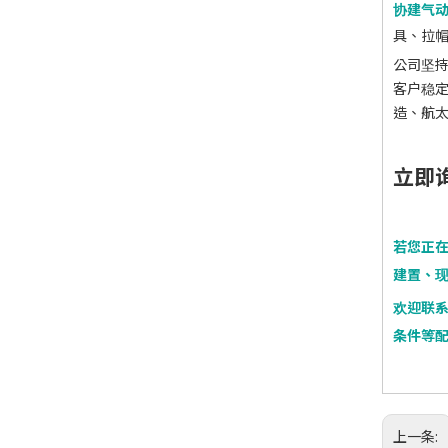
协建气
具、拉帽
公司坚持
客户稳定
造、航
立即询
若您正在
建置、
欢迎联
条件等配
上一条: