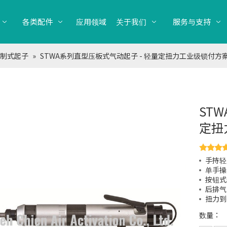
各类配件
应用领域
关于我们
服务与支持
制式起子
»
STWA系列直型压板式气动起子 - 轻量定扭力工业级锁付方
ST
定扭
手持轻
单手操
按钮式
后排气
扭力到
数量：