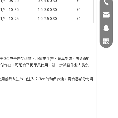
1/4
08-40
0.8-4.0
0.30
70
02-2906
1/4
10-30
1.0-3.0
0.30
70
fhctool
1/4
10-25
1.0-2.5
0.30
74
116379
泛应用于 3C 电子产品组装、小家电生产、玩具制造、五金配件
锁付作业，可配合平衡吊具使用，进一步减轻作业人员负
用前后从进气口注入 2-3cc 气动保养油，离合器部分每月
ID:0229