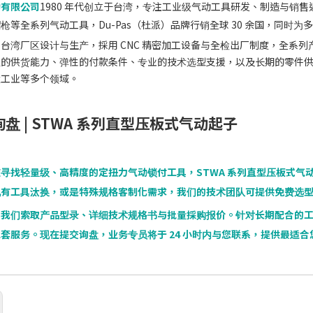
动有限公司
1980 年代创立于台湾，专注工业级气动工具研发、制造与销售
枪等全系列气动工具，Du-Pas（杜派）品牌行销全球 30 余国，同时为
台湾厂区设计与生产，採用 CNC 精密加工设备与全检出厂制度，全系列产品
的供货能力、弹性的付款条件、专业的技术选型支援，以及长期的零件供应
太工业等多个领域。
盘 |
STWA 系列直型压板式气动起子
寻找轻量级、高精度的定扭力气动锁付工具，STWA 系列直型压板式气
现有工具汰换，或是特殊规格客制化需求，我们的技术团队可提供免费选
系我们索取产品型录、详细技术规格书与批量採购报价。针对长期配合的
套服务。现在提交询盘，业务专员将于 24 小时内与您联系，提供最适