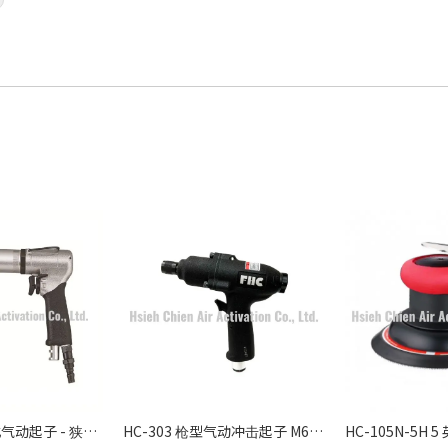
90度弯头压板式气动起子 - 狭窄空间专用精准锁付方案
HC-303 枪型气动冲击起子 M6-M8 - 人体工学高效率锁付工具