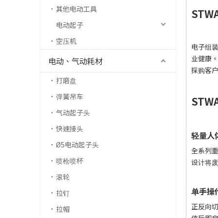
其他电动工具
STW
电动起子
空压机
电子组
业健康。
电动、气动耗材
採购客
打磨盘
弹簧吊车
ST
气动起子头
快速接头
轻量人
Ø5电动起子头
全系列重
喷枪喷杯
设计将
滚轮
单手操
拉钉
正反向
拉帽