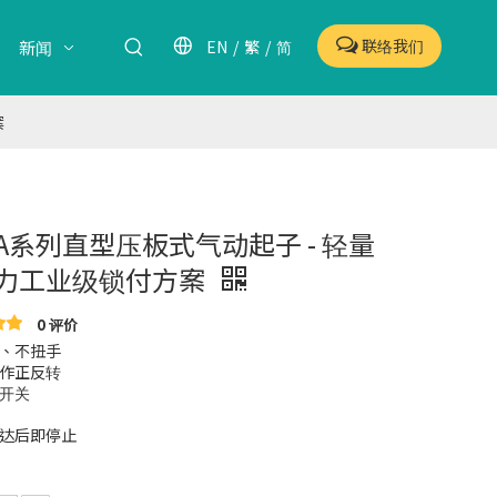
联络我们
EN
/
繁
/
简
新闻
案
WA系列直型压板式气动起子 - 轻量
力工业级锁付方案
0 评价
、不扭手
作正反转
开关
达后即停止