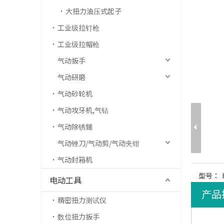
大扭力油压式起子
工业级拉钉枪
工业级拉帽枪
气动扳手
气动研磨
气动砂轮机
气动攻牙机,气钻
气动除锈鎚
气动锉刀/气动剪/气动夹钳
气动封箱机
型号：
电动工具
产品
精密扭力测试仪
数位扭力扳手