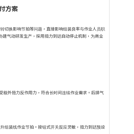
锁付方案
反转切换影响节拍等问题，直接影响组装良率与作业人员职
）由台湾协建气动研发生产，採用扭力到达自动停止机制，为商业
无需承受额外扭力反作用力，符合长时间连续作业需求。后排气
提升组装线作业节拍。按钮式开关反应灵敏，扭力到达预设