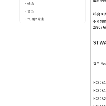
值后即
砂纸
套筒
符合国
气动保养油
全系列通过
2892
ST
型号 Mod
HC30B1
HC30B1
HC30B2