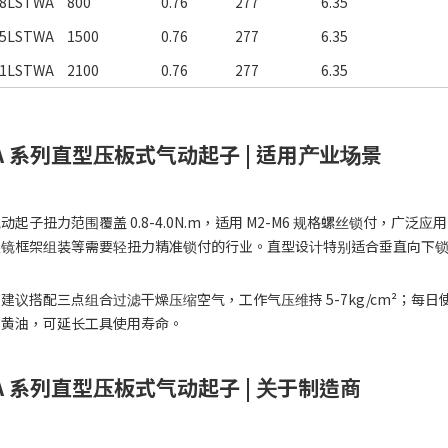
8LSTWA
800
0.76
277
6.35
5LSTWA
1500
0.76
277
6.35
1LSTWA
2100
0.76
277
6.35
A 系列直型压板式气动起子 | 适用产业场景
动起子扭力范围覆盖 0.8-4.0N.m，适用 M2-M6 规格螺丝锁付，广
眼镜框架组装等需要轻扭力精准锁付的行业。直型设计特别适合垂直向下
建议搭配三点组合过滤干燥压缩空气，工作气压维持 5-7kg/cm²；每日使
换黄油，可延长工具使用寿命。
A 系列直型压板式气动起子 | 关于制造商