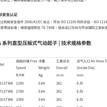
自动停止，确保每颗螺丝锁紧力一致，减少滑牙与过锁问题。
际安全认证
机械安全指令 2006/42/EC 验证，符合 ISO 12100 风险评估、ISO 111
7 噪音等级标准，噪音值控制在 70-74dB，适合出口导向与符合国际工安
WA 系列直型压板式气动起子
|
技术规格参数
自由转速 Free
净重
工具总长
进气入口 Air Hose S
el
Speed
Weight
Overall
(Inside Dia)
R.P.M
Kg
m.m
mm
1LSTWA
1100
0.64
261
6.35
7LSTWA
1700
0.64
261
6.35
3LSTWA
2300
0.64
261
6.35