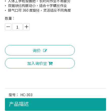
人体工学枪型握把，长时间作业不易疲劳
双鎚块结构振动小，适合十字螺丝作业
排气口可 360 度旋转，灵活适应不同角度
数量：
询价
加入询价篮
型号：
HC-303
产品描述