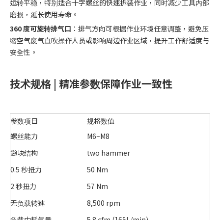
运转平稳，特别适合十字螺丝的快速拆装作业，同时减少工具内部
磨损，延长使用寿命。
360 度可旋转排气口
：排气方向可根据作业环境任意调整，避免压
缩空气废气直吹操作人员或影响周边作业区域，提升工作舒适度与
安全性。
技术规格 | 精准参数保障作业一致性
参数项目
规格数值
螺丝能力
M6~M8
鎚块结构
two hammer
0.5 秒扭力
50 Nm
2 秒扭力
57 Nm
无负载转速
8,500 rpm
负载中耗气量
5.8 cfm (165L/min)