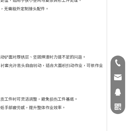
性更佳，适用于狭小空间与复杂异形工件处理。
路，无需额外定制接头配件。
气动铲面对厚锈层、坚固焊渣时力道不足的问题。
02-2906
 圆形衬套允许凿头自由转动，适合大面积扫动作业，可依作业
fhctool
116379
材质工件时可灵活调整，避免损伤工件基底。
降低手部疲劳感，提升整体作业效率。