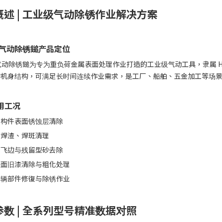
概述 | 工业级气动除锈作业解决方案
S 气动除锈鎚产品定位
S 气动除锈鎚为专为重负荷金属表面处理作业打造的工业级气动工具，隶属
的机身结构，可满足长时间连续作业需求，是工厂、船舶、五金加工等场
用工况
属构件表面锈蚀层清除
件焊渣、焊斑清理
面飞边与残留型砂去除
表面旧漆清除与粗化处理
车辆部件修復与除锈作业
参数 | 全系列型号精准数据对照