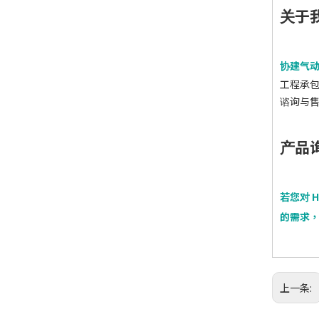
关于
协建气
工程承
谘询与
产品询
若您对 
的需求
上一条: