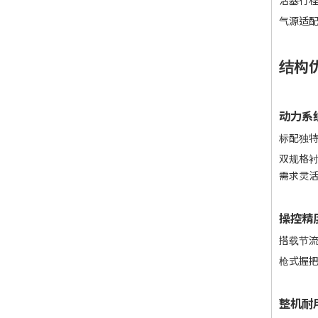
活塞行
气源适配
结构优
动力系
标配独
双规格衬
需求灵
操控精
搭载节
枪式握
整机耐