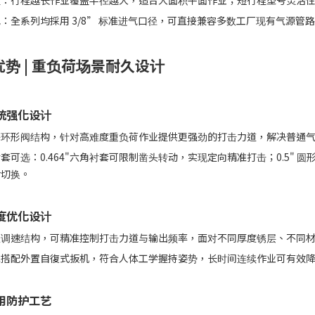
程：行程越长作业覆盖半径越大，适合大面积平面作业；短行程型号灵活
：全系列均採用 3/8” 标准进气口径，可直接兼容多数工厂现有气源管
势 | 重负荷场景耐久设计
统强化设计
特环形阀结构，针对高难度重负荷作业提供更强劲的打击力道，解决普通
套可选：0.464"六角衬套可限制凿头转动，实现定向精准打击；0.5"
活切换。
度优化设计
流调速结构，可精准控制打击力道与输出频率，面对不同厚度锈层、不同
把搭配外置自復式扳机，符合人体工学握持姿势，长时间连续作业可有效
用防护工艺