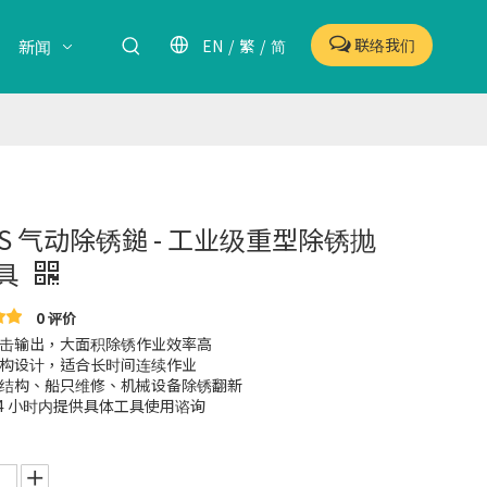
联络我们
EN
/
繁
/
简
新闻
1S 气动除锈鎚 - 工业级重型除锈抛
具
0 评价
击输出，大面积除锈作业效率高
构设计，适合长时间连续作业
结构、船只维修、机械设备除锈翻新
24 小时内提供具体工具使用谘询