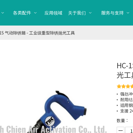
各类配件
应用领域
关于我们
服务与支持
-1S 气动除锈鎚 - 工业级重型除锈抛光工具
HC-
光工
强劲冲
耐用结
适用钢
支援 
数量：