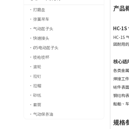
产品
打磨盘
弹簧吊车
HC-1
气动起子头
HC-1
快速接头
固耐用
Ø5电动起子头
喷枪喷杯
核心适
滚轮
各类金
拉钉
焊接工
拉帽
铸件表
砂纸
钢结构
船舶、
套筒
气动保养油
规格