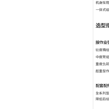
机身採
一体式
选型指
按作业
轻度精细
中度常规
重度负荷
超重型作
配套配
全系列
降低后