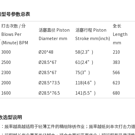
系列型号参数总表
打击次数 / 分
全长
活塞直径 Piston
活塞行程 Piston
Blows Per
Length
.
Diameter mm
Stroke mm(inch)
(Minute) BPM
mm
3000
Ø20*48
58(2.3”)
210
2500
Ø28.5*67
61(2.4”)
383
2300
Ø28.5*67
75(3”)
566
2000
Ø28.5*73.5
118(4.6”)
623
1600
Ø28.5*76.5
141(5.5”)
680
数选型说明
率：频率越高越适用于轻薄工件的精细除锈作业；频率越低则单次打击力