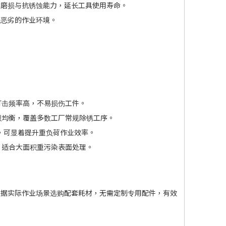
耐磨损与抗锈蚀能力，延长工具使用寿命。
应恶劣的作业环境。
ID:0229
打击频率高，不易损伤工件。
体积均衡，覆盖多数工厂常规除锈工序。
动力，可显着提升重负荷作业效率。
，适合大面积重污染表面处理。
依据实际作业场景选购配套耗材，无需定制专用配件，有效