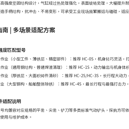
用高强度坚固结构设计，气缸经过热处理强化，表面镀铬处理，大幅提升
锻造手柄结构，抗冲击、不易变形，可承受工业现场频繁搬运与磕碰，适
南 | 多场景适配方案
强度匹配型号
作业（小型工件、薄锈层、精密部件）：推荐 HC-0S，机身轻巧灵活，
作业（通用钢结构、普通焊渣清理）：推荐 HC-1S，动力输出与机身
作业（厚锈层、大面积铸件清砂）：推荐 HC-2S/HC-3S，长行程大
业（大型钢构、船舶整体除锈）：推荐 HC-4S，最长行程与最强打击力
件适配说明
型号均兼容对应规格的平凿、尖凿、铲刀等多类标准气动铲头，採购方可
续使用与维护成本。