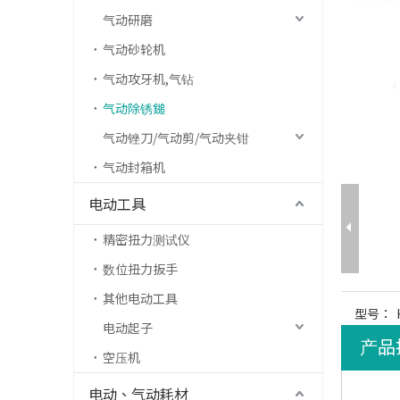
气动研磨
气动砂轮机
气动攻牙机,气钻
气动除锈鎚
气动锉刀/气动剪/气动夹钳
气动封箱机
电动工具
精密扭力测试仪
数位扭力扳手
其他电动工具
型号：
电动起子
产品
空压机
电动、气动耗材