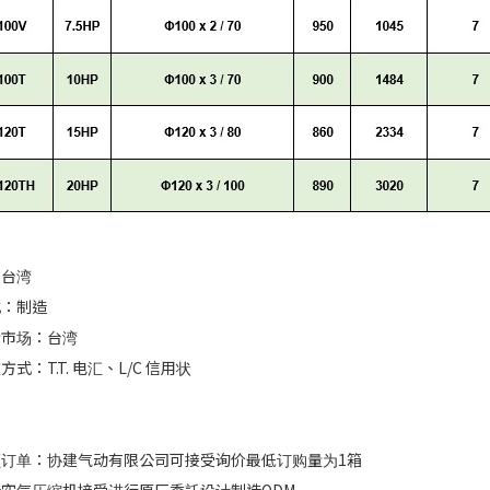
：台湾
式：制造
标市场：台湾
式：T.T. 电汇、L/C 信用状
点
额订单：协建气动有限公司可接受询价最低订购量为1箱