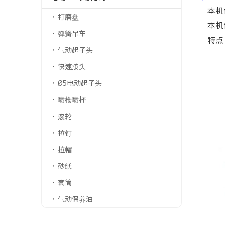
本机
打磨盘
本机
弹簧吊车
特点
气动起子头
快速接头
Ø5电动起子头
喷枪喷杯
滚轮
拉钉
拉帽
砂纸
套筒
气动保养油