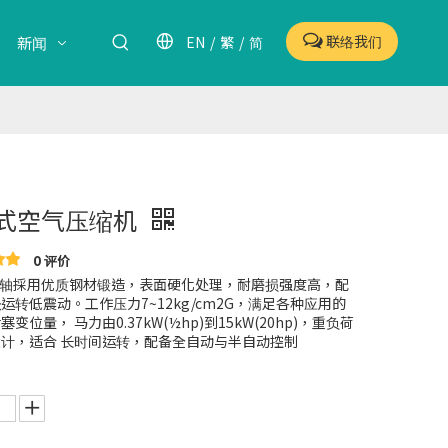
联络我们
EN
/
繁
/
简
新闻
式空气压缩机
0 评价
 曲轴採用优质钢材锻造，表面硬化处理，耐磨损强度高，配
运转低震动。工作压力7~12kg/cm2G，满足各种应用的
变位量， 马力由0.37kW(½hp)到15kW(20hp)，重负荷
计，适合 长时间运转，配备全自动与半自动控制