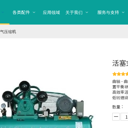
各类配件
应用领域
关于我们
服务与支持
气压缩机
活塞
曲轴 -
置平衡块
高效率活塞
低转速设
数量：