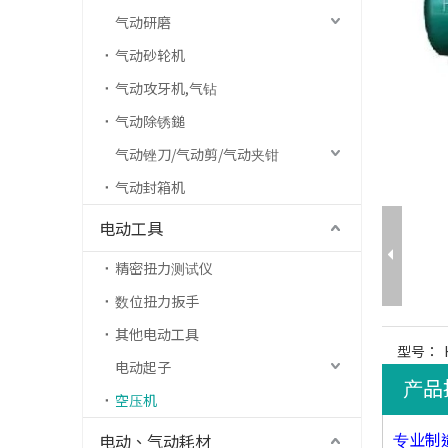
气动研磨
气动砂轮机
气动攻牙机,气钻
气动除锈鎚
气动锉刀/气动剪/气动夹钳
气动封箱机
电动工具
精密扭力测试仪
数位扭力扳手
其他电动工具
型号：
电动起子
产品
空压机
专业制
电动、气动耗材