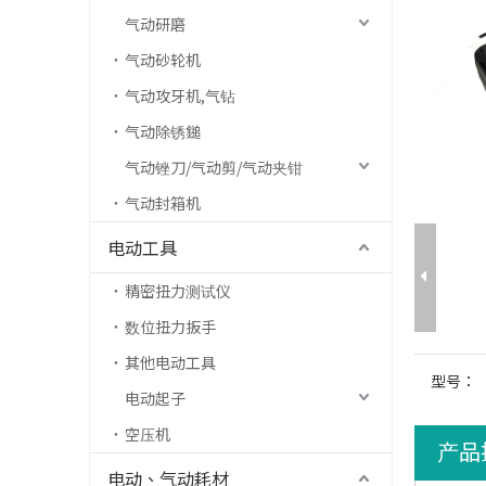
气动研磨
气动砂轮机
气动攻牙机,气钻
气动除锈鎚
气动锉刀/气动剪/气动夹钳
气动封箱机
电动工具
精密扭力测试仪
数位扭力扳手
其他电动工具
型号：
电动起子
空压机
产品
电动、气动耗材