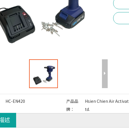
HC-EN420
产品品
Hsien Chien Air Activat
牌：
td.
描述