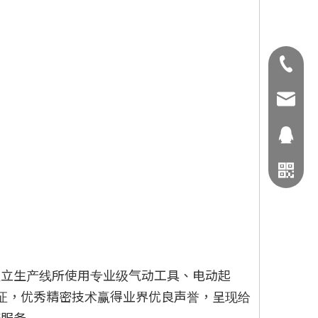
02-2906
fhctool
116379
组立生产线所使用专业级气动工具、电动起
认证，优秀精密技术赢得业界优良声誉，呈现给
修服务