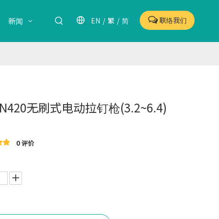
联络我们
EN
/
繁
/
简
新闻
EN420无刷式电动拉钉枪(3.2~6.4)
0 评价