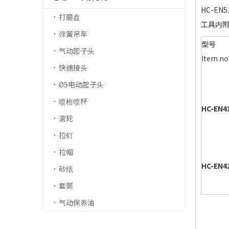
HC-E
打磨盘
工具内附
弹簧吊车
型号
气动起子头
Item no
快速接头
Ø5电动起子头
喷枪喷杯
HC-EN4
滚轮
拉钉
拉帽
HC-EN4
砂纸
套筒
气动保养油