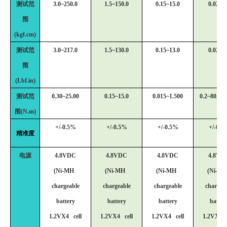
测试范
3.0~250.0
1.5~150.0
0.15~15.0
0.02~8.
围
(kgf.cm)
测试范
3.0~217.0
1.5~130.0
0.15~13.0
0.02~7.
围
(Lbf.in)
测试范
0.30~25.00
0.15~15.0
0.015~1.500
0.2~80.0(
围(N.m)
+/-0.5%
+/-0.5%
+/-0.5%
+/-0.5
精准度
电源
4.8VDC
4.8VDC
4.8VDC
4.8VD
(Ni-MH
(Ni-MH
(Ni-MH
(Ni-M
chargeable
chargeable
chargeable
chargea
battery
battery
battery
batter
1.2VX4 cell
1.2VX4 cell
1.2VX4 cell
1.2VX4 c